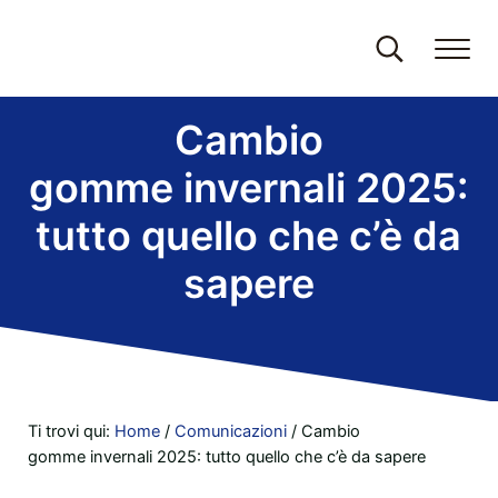
Passa al contenuto principale
Skip to header right navigation
Skip to site footer
Search...
Me
Autofficina Ortelli
Autofficina multimarca a Como
Cambio
gomme invernali 2025:
tutto quello che c’è da
sapere
Ti trovi qui:
Home
/
Comunicazioni
/
Cambio
gomme invernali 2025: tutto quello che c’è da sapere